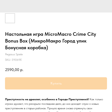
Настольная игра MicroMacro Crime City
Bonus Box (МикроМакро Город улик
Бонусная коробка)
Pegasus Spiele
SKU:
59069E
2590,00
р.
Купить
Преступность не дремлет, особенно в Городе Преступлений!
Как только
игроки думают, что раскрыли последнее дело, до них доходят слухи о новых
преступлениях в старых районах. Пришло время снова отряхнуть свои