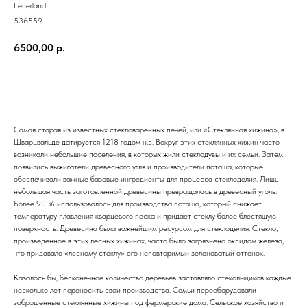
Feuerland
536559
6500,00
р.
Купить
Самая старая из известных стекловаренных печей, или «Стеклянная хижина», в
Шварцвальде датируется 1218 годом н.э. Вокруг этих стеклянных хижин часто
возникали небольшие поселения, в которых жили стеклодувы и их семьи. Затем
появились выжигатели древесного угля и производители поташа, которые
обеспечивали важные базовые ингредиенты для процесса стеклоделия. Лишь
небольшая часть заготовленной древесины превращалась в древесный уголь:
Более 90 % использовалось для производства поташа, который снижает
температуру плавления кварцевого песка и придает стеклу более блестящую
поверхность. Древесина была важнейшим ресурсом для стеклоделия. Стекло,
произведенное в этих лесных хижинах, часто было загрязнено оксидом железа,
что придавало «лесному стеклу» его неповторимый зеленоватый оттенок.
Казалось бы, бесконечное количество деревьев заставляло стекольщиков каждые
несколько лет переносить свои производства. Семьи переоборудовали
заброшенные стеклянные хижины под фермерские дома. Сельское хозяйство и