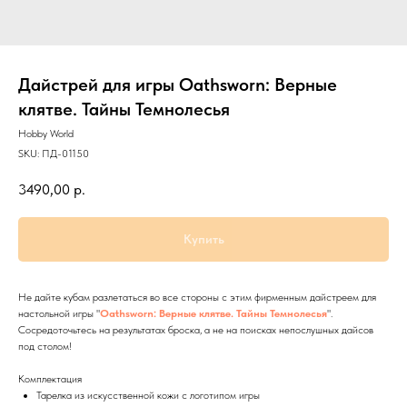
Дайстрей для игры Oathsworn: Верные
клятве. Тайны Темнолесья
Hobby World
SKU:
ПД-01150
3490,00
р.
Купить
Не дайте кубам разлетаться во все стороны с этим фирменным дайстреем для
настольной игры "
Oathsworn: Верные клятве. Тайны Темнолесья
".
Сосредоточьтесь на результатах броска, а не на поисках непослушных дайсов
под столом!
Комплектация
Тарелка из искусственной кожи с логотипом игры