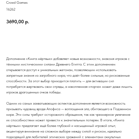
Crowd Games
16262
3690,00
р.
Купить
Дополнение «Книга мёртвых» добавляет новые возможности, знакомя игроков с
тёмными мистическими силами Древнего Египта. С этим дополнением
открывается доступ к уникальным жетонам, позволяющим использовать
запретные знания из загробного мира, что даёт более сильные, но рискованные
способности. За этот выбор приходится платить — для активации сил
потребуется жертвовать свои отряды, а накопленная «порча» может даже лишить
игроков драгоценных очков победы.
Одним из самых захватывающих аспектов дополнения является возможность
призывать чудовищ вроде Апофиса — воплощения зла, обитающего в Подземном
мире. Эти силы требуют осторожного обращения, так как чрезмерное увлечение
их способностями может привести к значительным потерям. В итоге, «Книга
мёртвых» предлагает ещё более глубокий и насыщенный игровой опыт,
акцентируя внимание на сложном выборе между силой и риском, идеально
подходящий для любителей эпических сражений с элементами оккультных