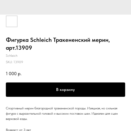
Фигурка Schleich Тракененский мерин,
арт.13909
Schleich
SKU:
13909
1 000
р.
В корзину
Спортивный мерин благородной тракененской породы. Изящная, но сильная
фигура с выразительной головой и высоким поставом шеи. Идеален для сцен
верховой езды.
Возраст: от 3 лет