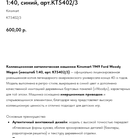
1:40, синий, арт.KT5402/3
Kinsmart
KT5402/3
600,00
р.
В корзину
Коллекционная металлическая машинка Kinsmart 1949 Ford Woody
Wagon (масштаб 1:40, арт. KT5402/3)
— официально лицензированная
уменьшенная копия легендарного американского универсала конца 40-х годов.
Модель выполнена в ретро-стиле, выкрашена в синий цвет и дополнена
качественной имитацией деревянных бортовых панелей («Woody»), характерных
для той эпохи. Машинка оснащена
инерционным приводом
и
открывающимися элементами, благодаря чему представляет высокую
коллекционную ценность и отлично подходит для детских игр.
Основные преимущества
Аутентичный винтажный дизайн
: модель с высокой точностью передает
обтекаемые формы кузова, обилие хромированных деталей (бамперы,
радиаторная решетка) и текстуру деревянной отделки.