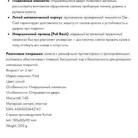
Подвижные элементы
: открывающиеся двери позволяют детально
рассмотреть винтажное оформление салона, приборную панель, диваны и
рулевое колесо.
Литой металлический корпус
: применение проверенной технологии Die-
Cast гарантирует долговечность, защиту от сколов краски и устойчивость к
ударам при падении.
Инерционный привод (Pull Back)
: надежный встроенный пружинный
механизм быстро разгоняет универсал — достаточно слегка прижать кузов к
полу, оттянуть его назад и отпустить.
Резиновые покрышки
: колеса с рельефными протекторами и хромированными
колпаками обеспечивают плавный, бесшумный ход и безопасность для домашних
напольных покрытий.
Возраст: от 3 лет
Марка машинки: Ford
Цвет: синий
Особенности: Инерционный механизм
Особенности: Открываются двери
Масштаб: 1:40
Материал: металл, пластик
EAN: 4680602442147
Страна производителя: Китай
lwh: 180x80x90 mm
Weight: 200 g