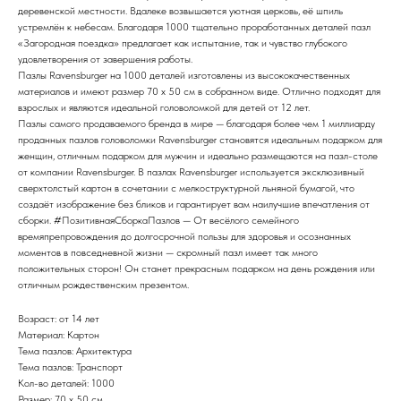
деревенской местности. Вдалеке возвышается уютная церковь, её шпиль
устремлён к небесам. Благодаря 1000 тщательно проработанных деталей пазл
«Загородная поездка» предлагает как испытание, так и чувство глубокого
удовлетворения от завершения работы.
Пазлы Ravensburger на 1000 деталей изготовлены из высококачественных
материалов и имеют размер 70 x 50 см в собранном виде. Отлично подходят для
взрослых и являются идеальной головоломкой для детей от 12 лет.
Пазлы самого продаваемого бренда в мире — благодаря более чем 1 миллиарду
проданных пазлов головоломки Ravensburger становятся идеальным подарком для
женщин, отличным подарком для мужчин и идеально размещаются на пазл-столе
от компании Ravensburger. В пазлах Ravensburger используется эксклюзивный
сверхтолстый картон в сочетании с мелкоструктурной льняной бумагой, что
создаёт изображение без бликов и гарантирует вам наилучшие впечатления от
сборки. #ПозитивнаяСборкаПазлов — От весёлого семейного
времяпрепровождения до долгосрочной пользы для здоровья и осознанных
моментов в повседневной жизни — скромный пазл имеет так много
положительных сторон! Он станет прекрасным подарком на день рождения или
отличным рождественским презентом.
Возраст: от 14 лет
Материал: Картон
Тема пазлов: Архитектура
Тема пазлов: Транспорт
Кол-во деталей: 1000
Размер: 70 x 50 см