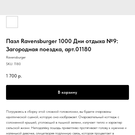
Пазл Ravensburger 1000 Дни отдыха №9:
Загородная поездка, арт.01180
Ravensburger
SKU:
1180
1 700
р.
В корзину
Погружаясь в сборку этой сложной головоломки, вы будете очарованы
идиллической сценой, которую она изображает. Очаровательный коттедж с
соломенной крышей, утопающий в пышной зелени, излучает тепло и характер
сельской жизни. Неподалёку лошадь приветливо протягивает голову к мужчине и
маленькой девочке, олицетворяя подлинную связь, которая процветает в