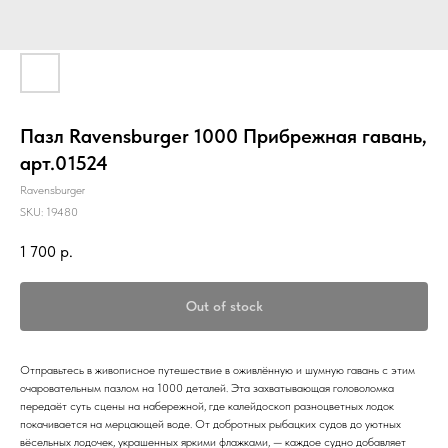
Пазл Ravensburger 1000 Прибрежная гавань,
арт.01524
Ravensburger
SKU:
19480
1 700
р.
Out of stock
Отправьтесь в живописное путешествие в оживлённую и шумную гавань с этим
очаровательным пазлом на 1000 деталей. Эта захватывающая головоломка
передаёт суть сцены на набережной, где калейдоскоп разноцветных лодок
покачивается на мерцающей воде. От добротных рыбацких судов до уютных
вёсельных лодочек, украшенных яркими флажками, — каждое судно добавляет