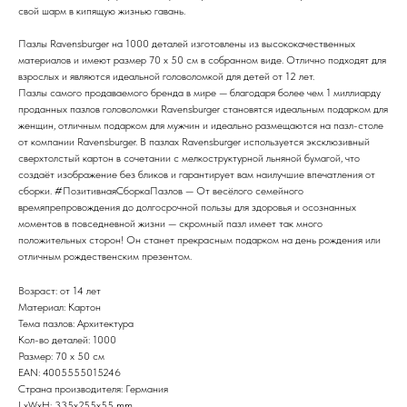
свой шарм в кипящую жизнью гавань.
Пазлы Ravensburger на 1000 деталей изготовлены из высококачественных
материалов и имеют размер 70 x 50 см в собранном виде. Отлично подходят для
взрослых и являются идеальной головоломкой для детей от 12 лет.
Пазлы самого продаваемого бренда в мире — благодаря более чем 1 миллиарду
проданных пазлов головоломки Ravensburger становятся идеальным подарком для
женщин, отличным подарком для мужчин и идеально размещаются на пазл-столе
от компании Ravensburger. В пазлах Ravensburger используется эксклюзивный
сверхтолстый картон в сочетании с мелкоструктурной льняной бумагой, что
создаёт изображение без бликов и гарантирует вам наилучшие впечатления от
сборки. #ПозитивнаяСборкаПазлов — От весёлого семейного
времяпрепровождения до долгосрочной пользы для здоровья и осознанных
моментов в повседневной жизни — скромный пазл имеет так много
положительных сторон! Он станет прекрасным подарком на день рождения или
отличным рождественским презентом.
Возраст: от 14 лет
Материал: Картон
Тема пазлов: Архитектура
Кол-во деталей: 1000
Размер: 70 x 50 см
EAN: 4005555015246
Страна производителя: Германия
LxWxH: 335x255x55 mm