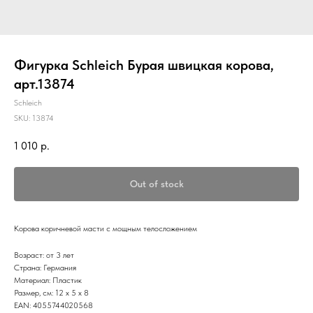
Фигурка Schleich Бурая швицкая корова,
арт.13874
Schleich
SKU:
13874
1 010
р.
Out of stock
Корова коричневой масти с мощным телосложением
Возраст: от 3 лет
Страна: Германия
Материал: Пластик
Размер, см: 12 x 5 x 8
EAN: 4055744020568