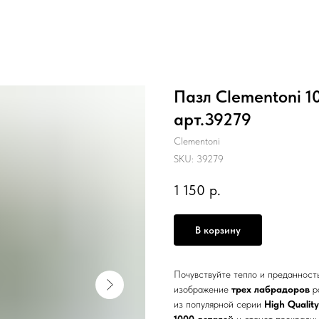
Пазл Clementoni 
арт.39279
Clementoni
SKU:
39279
1 150
р.
В корзину
Почувствуйте тепло и преданност
изображение
трех лабрадоров
ра
из популярной серии
High Quality