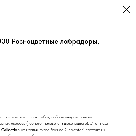
1000 Разноцветные лабрадоры,
ь этих замечательных собак, собрав очаровательное
зных окрасов (черного, палевого и шоколадного). Этот пазл
 Collection
от итальянского бренда Clementoni состоит из