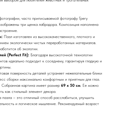
м выбором для любителей животных и трогательных
отографии, часто приписываемой фотографу Грегу
 изображены три щенка лабрадора. Композиция наполнена
астроение.
и:
Пазл изготовлен из высококачественного, плотного и
анием экологически чистых переработанных материалов.
аботится об экологии.
й (Perfect Fit):
Благодаря высокоточной технологии
нтов идеально подходит к соседнему, гарантируя гладкую и
артины.
овая поверхность деталей устраняет нежелательные блики
цесс сборки максимально комфортным и приятным для глаз.
:
Собранная картина имеет размер
69 х 50 см
. Ее можно
ть как стильный элемент декора.
 пазла – это отличный способ расслабиться, улучшить
ельность и логическое мышление. Рекомендуемый возраст