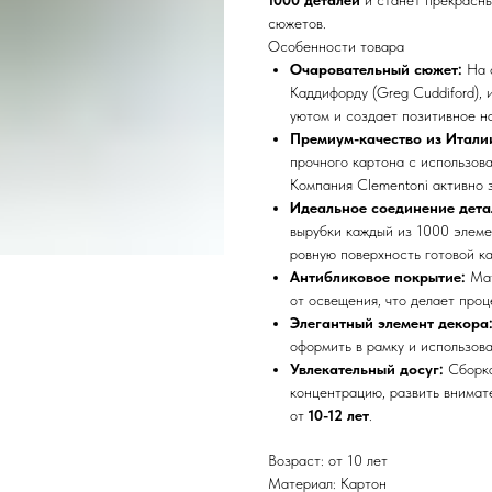
1000 деталей
и станет прекрасны
сюжетов.
Особенности товара
Очаровательный сюжет:
На ф
Каддифорду (Greg Cuddiford),
уютом и создает позитивное н
Премиум-качество из Итали
прочного картона с использов
Компания Clementoni активно з
Идеальное соединение детале
вырубки каждый из 1000 элеме
ровную поверхность готовой к
Антибликовое покрытие:
Мат
от освещения, что делает про
Элегантный элемент декора
оформить в рамку и использова
Увлекательный досуг:
Сборка
концентрацию, развить внимат
от
10-12 лет
.
Возраст: от 10 лет
Материал: Картон