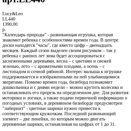
Lucy&Leo
LL440
1390,00
р.
"Календарь природы" - развивающая игрушка, которая
знакомит ребенка с особенностями времен года. В центре
доски находятся "часы", где вместо цифр – двенадцать
месяцев. Каждый сезон выделен своим рисунком – так у
ребенка с ранних лет зима будет ассоциироваться с
заснеженными деревьями, весна – с цветами и свежей
зеленью, лето – с ароматными плодами, а осень – с
листопадом и сочной рябиной. Интерес малыша к игрушке
поддерживается и изображенными на ней улыбающимися
зверятами. Помимо времен года, бизиборд познакомит
дошкольника и с днями недели – можно крутить колесико и
останавливать его прорезь на определенном дне. Для развития
моторики и логики, а также подачи первичной информации о
погодных условиях, в деревянном бизиборде предусмотрен
"лабиринт" - цветные шарики нужно привести к
соответствующим кружочкам. Последний развивающий
элемент – две линейки, по которым можно двигать
деревянные шарики, останавливая на цифрах от 1 до 31.