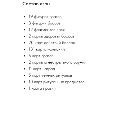
Состав игры
19 фигурок врагов
3 фигурки боссов
12 фрагментов поля
2 карты здоровья боссов
20 карт действий боссов
131 карта кампаний
5 карт врагов
2 карты огнестрельного оружия
11 карт наград
5 карт темных ритуалов
10 карт ритуальных предметов
1 карта правил