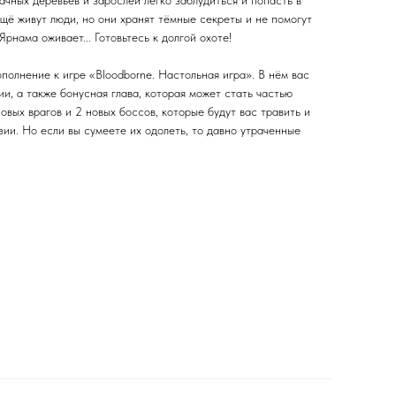
рачных деревьев и зарослей легко заблудиться и попасть в
ещё живут люди, но они хранят тёмные секреты и не помогут
Ярнама оживает... Готовьтесь к долгой охоте!
полнение к игре «Bloodborne. Настольная игра». В нём вас
, а также бонусная глава, которая может стать частью
овых врагов и 2 новых боссов, которые будут вас травить и
ии. Но если вы сумеете их одолеть, то давно утраченные