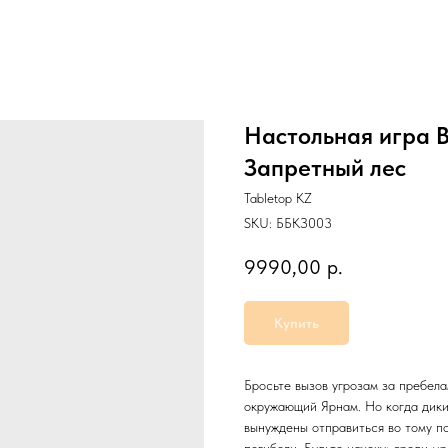
Настольная игра B
Запретный лес
Tabletop KZ
SKU:
ББКЗ003
9990,00
р.
Купить
Бросьте вызов угрозам за пребел
окружающий Ярнам. Но когда дики
вынуждены отправиться во тому по