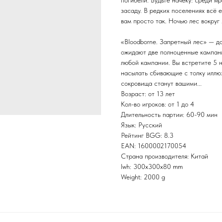
погибели. Будьте начеку: среди м
засаду. В редких поселениях всё 
вам просто так. Ночью лес вокруг 
«Bloodborne. Запретный лес» — до
ожидают две полноценные кампании
любой кампании. Вы встретите 5 н
насылать сбивающие с толку иллюз
сокровища станут вашими...
Возраст: от 13 лет
Кол-во игроков: от 1 до 4
Длительность партии: 60-90 мин
Язык: Русский
Рейтинг BGG: 8.3
EAN: 1600002170054
Страна производителя: Китай
lwh: 300x300x80 mm
Weight: 2000 g