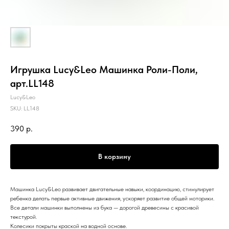
Игрушка Lucy&Leo Машинка Роли-Поли,
арт.LL148
Lucy&Leo
SKU:
LL148
390
р.
В корзину
Машинка Lucy&Leo развивает двигательные навыки, координацию, стимулирует
ребенка делать первые активные движения, ускоряет развитие общей моторики.
Все детали машинки выполнены из бука — дорогой древесины с красивой
текстурой.
Колесики покрыты краской на водной основе.