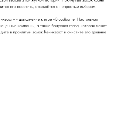
своя версия этой жуткой истории. Покинутый замок хранит
шится его посетить, столкнётся с непростым выбором.
нхерст» - дополнение к игре «Bloodborne. Настольная
ноценные кампании, а также бонусная глава, которая может
дите в проклятый замок Кейнхёрст и очистите его древние