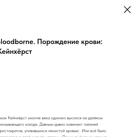
loodborne. Порождение крови:
Кейнхёрст
мок Кейнхёрст многие века одиноко высился на далёком
ронизывающего холода. Давным-давно ковенант палачей
 аристократов, упивавшихся нечистой кровью.. Или всё было