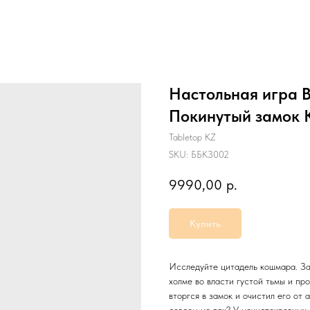
Настольная игра B
Покинутый замок 
Tabletop KZ
SKU:
ББКЗ002
9990,00
р.
Купить
Исследуйте цитадель кошмара. За
холме во власти густой тьмы и п
вторгся в замок и очистил его от