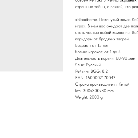
совсем не так? У нечистокровных 
страшные тайны, и всякий, кто ре
«Bloodborne. Покинутый замок Кей
игра». В нём вас ожидают две пол
стать частью любой кампании. Вой
коридоры от бродячих тварей.
Возраст: от 13 лет
Кол-во игроков: от 1 до 4
Длительность партии: 60-90 мин
Язык: Русский
Рейтинг BGG: 8.2
EAN: 1600002170047
Страна производителя: Китай
lwh: 300x300x80 mm
Weight: 2000 g