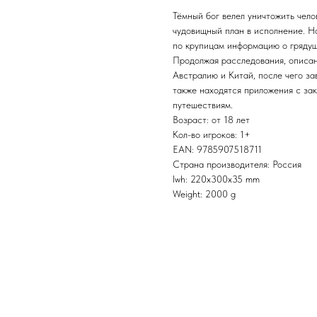
Тёмный бог велел уничтожить чело
чудовищный план в исполнение. Н
по крупицам информацию о грядущ
Продолжая расследования, описан
Австралию и Китай, после чего за
также находятся приложения с зак
путешествиям.
Возраст: от 18 лет
Кол-во игроков: 1+
EAN: 9785907518711
Страна производителя: Россия
lwh: 220x300x35 mm
Weight: 2000 g