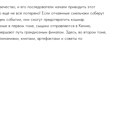
вечество, и его последователи начали приводить этот
о ещё не всё потеряно! Если отчаянные смельчаки соберут
ем событии, они смогут предотвратить кошмар.
ные в первом томе, сыщики отправляются в Кению,
вершают путь грандиозным финалом. Здесь, во втором томе,
линаниями, книгами, артефактами и советы по