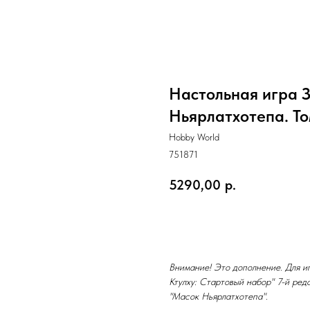
Настольная игра З
Ньярлатхотепа. Том
Hobby World
751871
5290,00
р.
Купить
Внимание! Это дополнение. Для иг
Ктулху: Стартовый набор" 7-й ре
"Масок Ньярлатхотепа".