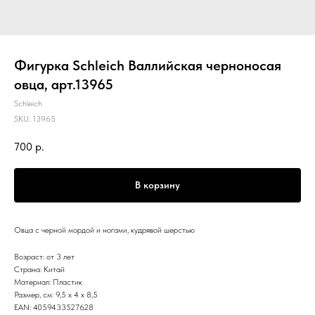
Фигурка Schleich Валлийская черноносая
овца, арт.13965
Schleich
SKU:
13965
700
р.
В корзину
Овца с черной мордой и ногами, кудрявой шерстью
Возраст: от 3 лет
Страна: Китай
Материал: Пластик
Размер, см: 9,5 x 4 x 8,5
EAN: 4059433527628