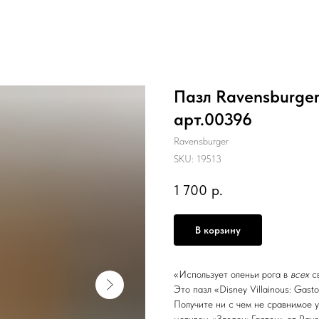
Пазл Ravensburger 
арт.00396
Ravensburger
SKU:
19513
1 700
р.
В корзину
«Использует оленьи рога в
всех
св
Это пазл «Disney Villainous: Gasto
Получите ни с чем не сравнимое у