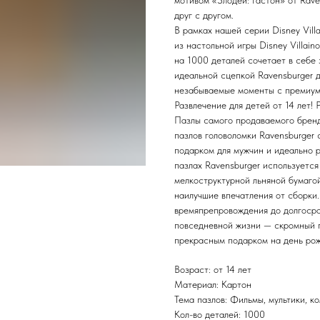
мотивом «Злодеи: Гастон» от Rave
друг с другом.
В рамках нашей серии Disney Vill
из настольной игры Disney Villai
на 1000 деталей сочетает в себе
идеальной сцепкой Ravensburger 
незабываемые моменты с премиум-
Развлечение для детей от 14 лет!
Пазлы самого продаваемого бренд
пазлов головоломки Ravensburger
подарком для мужчин и идеально р
пазлах Ravensburger используется
мелкоструктурной льняной бумагой
наилучшие впечатления от сборк
времяпрепровождения до долгосро
повседневной жизни — скромный п
прекрасным подарком на день рож
Возраст: от 14 лет
Материал: Картон
Тема пазлов: Фильмы, мультики, к
Кол-во деталей: 1000