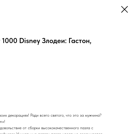
1000 Disney Злодеи: Гастон,
оих декорациях! Ради всего святого, что это за мужчина?
n»!
довольствие от сборки высококачественного пазла с