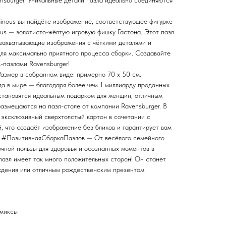
nsburger. Уникальные детали пазла идеально соединяются
ainous вы найдёте изображение, соответствующее фигурке
nous — золотисто-жёлтую игровую фишку Гастона. Этот пазл
 захватывающие изображения с чёткими деталями и
для максимально приятного процесса сборки. Создавайте
пазлами Ravensburger!
 Размер в собранном виде: примерно 70 x 50 см.
а в мире — благодаря более чем 1 миллиарду проданных
 становятся идеальным подарком для женщин, отличным
азмещаются на пазл-столе от компании Ravensburger. В
 эксклюзивный сверхтолстый картон в сочетании с
, что создаёт изображение без бликов и гарантирует вам
и. #ПозитивнаяСборкаПазлов — От весёлого семейного
чной пользы для здоровья и осознанных моментов в
азл имеет так много положительных сторон! Он станет
дения или отличным рождественским презентом.
омиксы