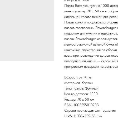
и морской темы.
Пазлы Ravensburger на 1000 дета
имеют размер 70 x 50 см в собран
идеальной головоломкой для детей 
Пазлы самого продаваемого бренд
пазлов головоломки Ravensburger
подарком для мужчин и идеально р
пазлах Ravensburger используется
мелкоструктурной льняной бумагой
наилучшие впечатления от сборк
времяпрепровождения до долгосро
повседневной жизни — скромный п
прекрасным подарком на день рож
Возраст: от 14 лет
Материал: Картон
Тема пазлов: Фэнтези
Кол-во деталей: 1000
Размер: 70 x 50 см
EAN: 4005555010203
Страна производителя: Германия
LxWxH: 335x255x55 mm