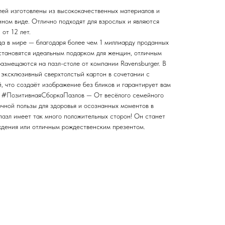
лей изготовлены из высококачественных материалов и
ном виде. Отлично подходят для взрослых и являются
от 12 лет.
а в мире — благодаря более чем 1 миллиарду проданных
 становятся идеальным подарком для женщин, отличным
азмещаются на пазл-столе от компании Ravensburger. В
 эксклюзивный сверхтолстый картон в сочетании с
, что создаёт изображение без бликов и гарантирует вам
и. #ПозитивнаяСборкаПазлов — От весёлого семейного
чной пользы для здоровья и осознанных моментов в
азл имеет так много положительных сторон! Он станет
дения или отличным рождественским презентом.