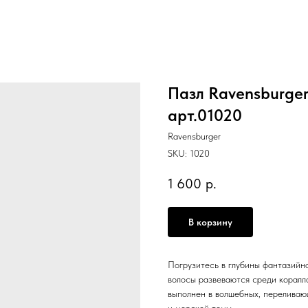
Пазл Ravensburger
арт.01020
Ravensburger
SKU:
1020
1 600
р.
В корзину
Погрузитесь в глубины фантазийн
волосы развеваются среди коралло
выполнен в волшебных, переливаю