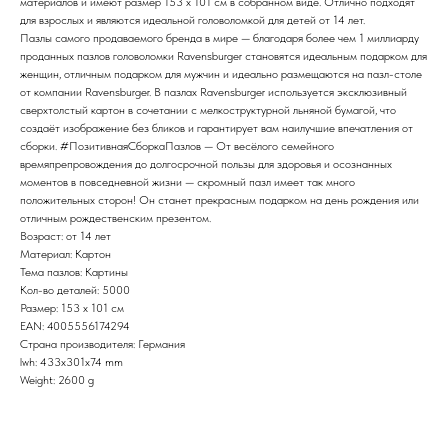
материалов и имеют размер 153 x 101 см в собранном виде. Отлично подходят
для взрослых и являются идеальной головоломкой для детей от 14 лет.
Пазлы самого продаваемого бренда в мире — благодаря более чем 1 миллиарду
проданных пазлов головоломки Ravensburger становятся идеальным подарком для
женщин, отличным подарком для мужчин и идеально размещаются на пазл-столе
от компании Ravensburger. В пазлах Ravensburger используется эксклюзивный
сверхтолстый картон в сочетании с мелкоструктурной льняной бумагой, что
создаёт изображение без бликов и гарантирует вам наилучшие впечатления от
сборки. #ПозитивнаяСборкаПазлов — От весёлого семейного
времяпрепровождения до долгосрочной пользы для здоровья и осознанных
моментов в повседневной жизни — скромный пазл имеет так много
положительных сторон! Он станет прекрасным подарком на день рождения или
отличным рождественским презентом.
Возраст: от 14 лет
Материал: Картон
Тема пазлов: Картины
Кол-во деталей: 5000
Размер: 153 x 101 см
EAN: 4005556174294
Страна производителя: Германия
lwh: 433x301x74 mm
Weight: 2600 g