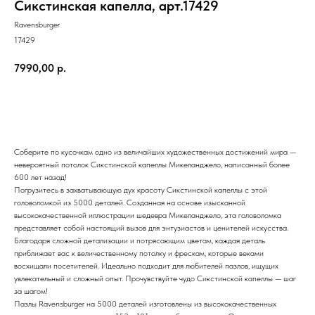
Сикстинская капелла, арт.17429
Ravensburger
17429
7990,00
р.
В корзину
Соберите по кусочкам одно из величайших художественных достижений мира —
невероятный потолок Сикстинской капеллы Микеланджело, написанный более
600 лет назад!
Погрузитесь в захватывающую дух красоту Сикстинской капеллы с этой
головоломкой из 5000 деталей. Созданная на основе изысканной
высококачественной иллюстрации шедевра Микеланджело, эта головоломка
представляет собой настоящий вызов для энтузиастов и ценителей искусства.
Благодаря сложной детализации и потрясающим цветам, каждая деталь
приближает вас к величественному потолку и фрескам, которые веками
восхищали посетителей. Идеально подходит для любителей пазлов, ищущих
увлекательный и сложный опыт. Прочувствуйте чудо Сикстинской капеллы — шаг
за шагом!
Пазлы Ravensburger на 5000 деталей изготовлены из высококачественных