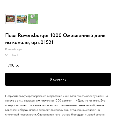
Пазл Ravensburger 1000 Оживленный день
на канале, арт.01521
Ravensburger
SKU:
1521
1 700
р.
В корзину
Погрузитесь в умиротворяющее очарование и оживлённую атмосферу жизни на
канале с этим изысканным пазлом на 1000 деталей — «День на канале». Эта
прекрасно иллюстрированная головоломка запечатлела безмятежный день на
воде: яркие баржи плавно скользят по каналу, а их отражения мерцают на
спокойной поверхности. Сцена наполнена жизнью благодаря пышной зелени,