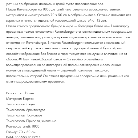
уютным прибрежным домикам и яркой суете повседневных дел.
Пазлы Ravensburger на 1000 деталей изготовлены из высококачественных
материалов и имеют размер 70 x 50 см в собранном виде. Отлично подходят для
взрослых и являются идеальной головоломкой для детей от 12 лет.
Пазлы самого продаваемого бренда в мире — благодаря более чем 1 миллиарду
проданных пазлов головоломки Ravensburger становятся идеальным подарком для
женщин, отличным подарком для мужчин и идеально размещаются на пазл-столе
от компании Ravensburger. В пазлах Ravensburger используется эксклюзивный
сверхтолстый картон в сочетании с мелкоструктурной льняной бумагой, что
создаёт изображение без бликов и гарантирует вам наилучшие впечатления от
сборки. #ПозитивнаяСборкаПазлов — От весёлого семейного
времяпрепровождения до долгосрочной пользы для здоровья и осознанных
моментов в повседневной жизни — скромный пазл имеет так много
положительных сторон! Он станет прекрасным подарком на день рождения или
отличным рождественским презентом.
Возраст: от 12 лет
Материал: Картон
Тема пазлов: Люди
Тема пазлов: Архитектура
Тема пазлов: Транспорт
Тема пазлов: Природа, животные
Кол-во деталей: 1000
Размер: 70 x 50 см
EAN: 4005555015215