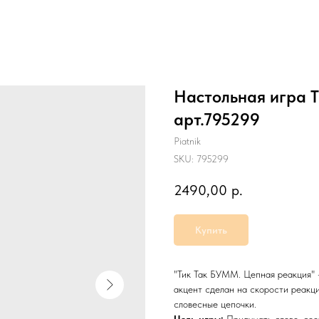
Настольная игра 
арт.795299
Piatnik
SKU:
795299
2490,00
р.
Купить
"Тик Так БУММ. Цепная реакция" 
акцент сделан на скорости реакц
словесные цепочки.