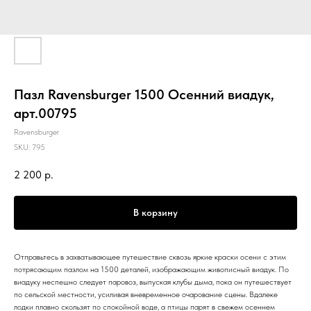
Пазл Ravensburger 1500 Осенний виадук,
арт.00795
Ravensburger
SKU:
795
2 200
р.
В корзину
Отправьтесь в захватывающее путешествие сквозь яркие краски осени с этим
потрясающим пазлом на 1500 деталей, изображающим живописный виадук. По
виадуку неспешно следует паровоз, выпуская клубы дыма, пока он путешествует
по сельской местности, усиливая вневременное очарование сцены. Вдалеке
лодки плавно скользят по спокойной воде, а птицы парят в свежем осеннем