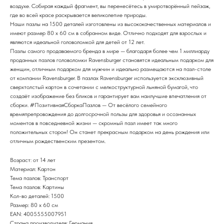
воздухе. Собирая каждый фрагмент, вы перенесётесь в умиротворённый пейзаж,
где во всей красе раскрывается великолепие природы.
Наши пазлы на 1500 деталей изготовлены из высококачественных материалов и
имеют размер 80 x 60 см в собранном виде. Отлично подходят для взрослых и
являются идеальной головоломкой для детей от 12 лет.
Пазлы самого продаваемого бренда в мире — благодаря более чем 1 миллиарду
проданных пазлов головоломки Ravensburger становятся идеальным подарком для
женщин, отличным подарком для мужчин и идеально размещаются на пазл-столе
от компании Ravensburger. В пазлах Ravensburger используется эксклюзивный
сверхтолстый картон в сочетании с мелкоструктурной льняной бумагой, что
создаёт изображение без бликов и гарантирует вам наилучшие впечатления от
сборки. #ПозитивнаяСборкаПазлов — От весёлого семейного
времяпрепровождения до долгосрочной пользы для здоровья и осознанных
моментов в повседневной жизни — скромный пазл имеет так много
положительных сторон! Он станет прекрасным подарком на день рождения или
отличным рождественским презентом.
Возраст: от 14 лет
Материал: Картон
Тема пазлов: Транспорт
Тема пазлов: Картины
Кол-во деталей: 1500
Размер: 80 x 60 см
EAN: 4005555007951
Страна производителя: Германия