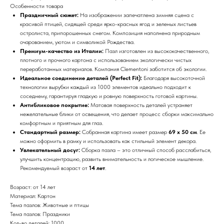
Особенности товара
Праздничный сюжет:
На изображении запечатлена зимняя сцена с
красивой птицей, сидящей среди ярко-красных ягод и зеленых листьев
остролиста, припорошенных снегом. Композиция наполнена природным
очарованием, уютом и символикой Рождества.
Премиум-качество из Италии:
Пазл изготовлен из высококачественного,
плотного и прочного картона с использованием экологически чистых
переработанных материалов. Компания Clementoni заботится об экологии.
Идеальное соединение деталей (Perfect Fit):
Благодаря высокоточной
технологии вырубки каждый из 1000 элементов идеально подходит к
соседнему, гарантируя гладкую и ровную поверхность готовой картины.
Антибликовое покрытие:
Матовая поверхность деталей устраняет
нежелательные блики от освещения, что делает процесс сборки максимально
комфортным и приятным для глаз.
Стандартный размер:
Собранная картина имеет размер
69 х 50 см
. Ее
можно оформить в рамку и использовать как стильный элемент декора.
Увлекательный досуг:
Сборка пазла – это отличный способ расслабиться,
улучшить концентрацию, развить внимательность и логическое мышление.
Рекомендуемый возраст от
14 лет
.
Возраст: от 14 лет
Материал: Картон
Тема пазлов: Животные и птицы
Тема пазлов: Праздники
Кол-во деталей: 1000