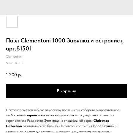
Пазл Clementoni 1000 Зарянка и остролист,
арт.81501
Clementoni
SKU:
81501
1 300
р.
В корзину
Погрузитесь в волшебную атмосферу праздника и соберите очаровательное
изображение
зарянки на ветке остролиста
— традиционного символа
европейского Рождества. Этот пазл из специальной серии
Christmas
Collection
от итальянского бренда Clementoni состоит из
1000 деталей
и
станет прекрасным дополнением к вашему праздничному настроению.