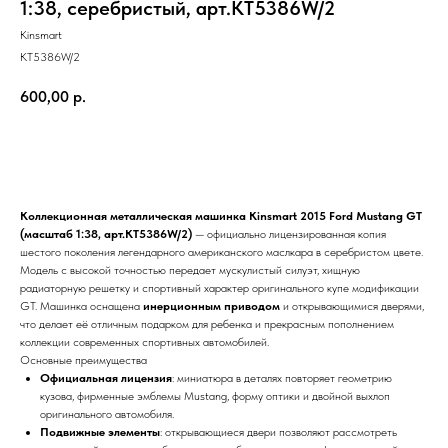
1:38, серебристый, арт.KT5386W/2
Kinsmart
KT5386W/2
600,00
р.
В корзину
Коллекционная металлическая машинка Kinsmart 2015 Ford Mustang GT
(масштаб 1:38, арт.KT5386W/2)
— официально лицензированная копия
шестого поколения легендарного американского маслкара в серебристом цвете.
Модель с высокой точностью передает мускулистый силуэт, хищную
радиаторную решетку и спортивный характер оригинального купе модификации
GT. Машинка оснащена
инерционным приводом
и открывающимися дверями,
что делает её отличным подарком для ребенка и прекрасным пополнением
коллекции современных спортивных автомобилей.
Основные преимущества
Официальная лицензия
: миниатюра в деталях повторяет геометрию
кузова, фирменные эмблемы Mustang, форму оптики и двойной выхлоп
оригинального автомобиля.
Подвижные элементы
: открывающиеся двери позволяют рассмотреть