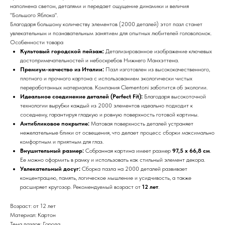
наполнена светом, деталями и передает ощущение динамики и величия
"Большого Яблока".
Благодаря большому количеству элементов (2000 деталей) этот пазл станет
увлекательным и познавательным занятием для опытных любителей головоломок.
Особенности товара
Культовый городской пейзаж:
Детализированное изображение ключевых
достопримечательностей и небоскребов Нижнего Манхэттена.
Премиум-качество из Италии:
Пазл изготовлен из высококачественного,
плотного и прочного картона с использованием экологически чистых
переработанных материалов. Компания Clementoni заботится об экологии.
Идеальное соединение деталей (Perfect Fit):
Благодаря высокоточной
технологии вырубки каждый из 2000 элементов идеально подходит к
соседнему, гарантируя гладкую и ровную поверхность готовой картины.
Антибликовое покрытие:
Матовая поверхность деталей устраняет
нежелательные блики от освещения, что делает процесс сборки максимально
комфортным и приятным для глаз.
Внушительный размер:
Собранная картина имеет размер
97,5 х 66,8 см
.
Ее можно оформить в рамку и использовать как стильный элемент декора.
Увлекательный досуг:
Сборка пазла на 2000 деталей развивает
концентрацию, память, логическое мышление и усидчивость, а также
расширяет кругозор. Рекомендуемый возраст от
12 лет
.
Возраст: от 12 лет
Материал: Картон
Тема пазлов: Города