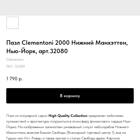
Пазл Clementoni 2000 Нижний Манхэттен,
Нью-Йорк, арт.32080
Clementoni
SKU:
32080
1 790
р.
В корзину
Пазл из популярной серии
High Quality Collection
предлагает любителям
путешествий и архитектуры погрузиться в атмосферу финансового сердца Нью-
Йорка. На изображении запечатлен узнаваемый силуэт небоскребов Нижнего
Манхэттена, включая Башню Свободы (Всемирный торговый центр 1), вид на
Гудзон или Ист-Ривер, а также причал и статую Свободы вдали. Картина