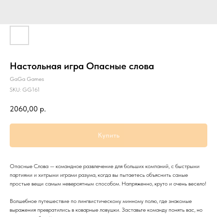
Настольная игра Опасные слова
GaGa Games
SKU:
GG161
2060,00
р.
Купить
Опасные Слова — командное развлечение для больших компаний, с быстрыми
партиями и хитрыми играми разума, когда вы пытаетесь объяснить самые
простые вещи самым невероятным способом. Напряженно, круто и очень весело!
Волшебное путешествие по лингвистическому минному полю, где знакомые
выражения превратились в коварные ловушки. Заставьте команду понять вас, но