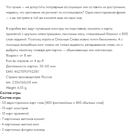
Что лучше — не допустить популярные ассоциации или оставить их доступными,
надеясь, что противник не рискнет их использовать? Одна неосторожная фраза
— и вы застряли в той же комнате еще на один ход.
В коробке вас ждут пугающие монстры на подставках, комнаты и карты
проклятий с крутыми иллюстрациями, песочные часы, специальный блокнот и 800
слов-заданий. Поэтому играть в Опасные Слова можно почти бесконечно. А с
помощью волшебных книг можно не только выделить загадываемое слово, но и
выбрать тематику словаря для партии — обыкновенную или магическую.
Возраст: от 8 лет
Кол-во игроков: от 4 до 8
Длительность партии: 30-60 мин
EAN: 4627093192281
Страна производителя: Россия
lwh: 230x160x50 mm
Weight: 635 g
Состав игры
Состав игры
• 50 двухсторонних карт слов (400 фэнтезийных и 400 обычных слов)
• 10 карт монстров
• 10 карт проклятий
• 7 картонных жетонов комнат
• 4 картонных жетона книг
• 2 картонных фигурки команд