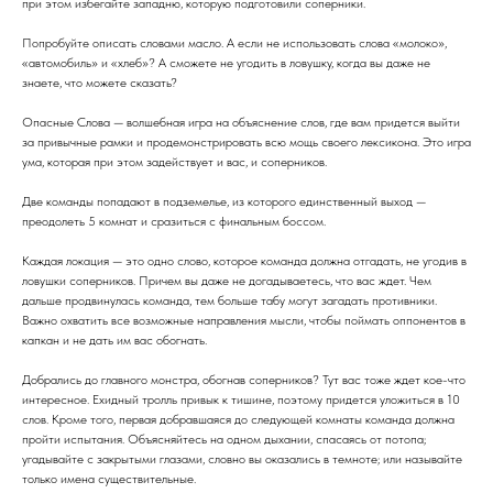
при этом избегайте западню, которую подготовили соперники.
Попробуйте описать словами масло. А если не использовать слова «молоко»,
«автомобиль» и «хлеб»? А сможете не угодить в ловушку, когда вы даже не
знаете, что можете сказать?
Опасные Слова — волшебная игра на объяснение слов, где вам придется выйти
за привычные рамки и продемонстрировать всю мощь своего лексикона. Это игра
ума, которая при этом задействует и вас, и соперников.
Две команды попадают в подземелье, из которого единственный выход —
преодолеть 5 комнат и сразиться с финальным боссом.
Каждая локация — это одно слово, которое команда должна отгадать, не угодив в
ловушки соперников. Причем вы даже не догадываетесь, что вас ждет. Чем
дальше продвинулась команда, тем больше табу могут загадать противники.
Важно охватить все возможные направления мысли, чтобы поймать оппонентов в
капкан и не дать им вас обогнать.
Добрались до главного монстра, обогнав соперников? Тут вас тоже ждет кое-что
интересное. Ехидный тролль привык к тишине, поэтому придется уложиться в 10
слов. Кроме того, первая добравшаяся до следующей комнаты команда должна
пройти испытания. Объясняйтесь на одном дыхании, спасаясь от потопа;
угадывайте с закрытыми глазами, словно вы оказались в темноте; или называйте
только имена существительные.