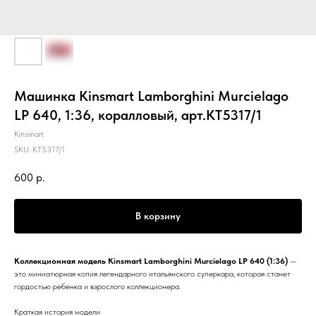
Машинка Kinsmart Lamborghini Murcielago
LP 640, 1:36, коралловый, арт.КТ5317/1
Kinsmart
SKU:
КТ5317/1
600
р.
В корзину
Коллекционная модель Kinsmart Lamborghini Murcielago LP 640 (1:36)
—
это миниатюрная копия легендарного итальянского суперкара, которая станет
гордостью ребенка и взрослого коллекционера.
Краткая история модели