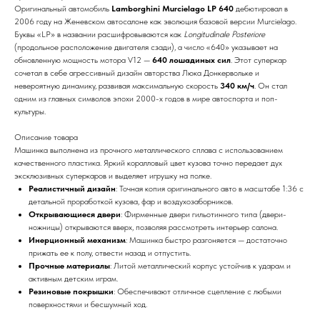
Оригинальный автомобиль
Lamborghini Murcielago LP 640
дебютировал в
2006 году на Женевском автосалоне как эволюция базовой версии Murcielago.
Буквы «LP» в названии расшифровываются как
Longitudinale Posteriore
(продольное расположение двигателя сзади), а число «640» указывает на
обновленную мощность мотора V12 —
640 лошадиных сил
. Этот суперкар
сочетал в себе агрессивный дизайн авторства Люка Донкервольке и
невероятную динамику, развивая максимальную скорость
340 км/ч
. Он стал
одним из главных символов эпохи 2000-х годов в мире автоспорта и поп-
культуры.
Описание товара
Машинка выполнена из прочного металлического сплава с использованием
качественного пластика. Яркий коралловый цвет кузова точно передает дух
эксклюзивных суперкаров и выделяет игрушку на полке.
Реалистичный дизайн
: Точная копия оригинального авто в масштабе 1:36 с
детальной проработкой кузова, фар и воздухозаборников.
Открывающиеся двери
: Фирменные двери гильотинного типа (двери-
ножницы) открываются вверх, позволяя рассмотреть интерьер салона.
Инерционный механизм
: Машинка быстро разгоняется — достаточно
прижать ее к полу, отвести назад и отпустить.
Прочные материалы
: Литой металлический корпус устойчив к ударам и
активным детским играм.
Резиновые покрышки
: Обеспечивают отличное сцепление с любыми
поверхностями и бесшумный ход.