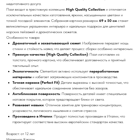
медитативного досуга.
Пазл входит в престижную коллекцию
High Quality Collection
и отличается
исключительным качеством изготовления, яркими, насыщенными цветами и
точной посадкой элементов. Собранная картина размером
69 x 50 см
станет
великолепным украшением интерьера и идеальным подарком для ценителей
морских пейзажей и драматических сюжетов.
Особенности товара
Драматичный и захватывающий сюжет
: Изображение передает мощь
стихии и стойкость маяка, что делает процесс сборки особенно интересным.
Премиум-качество (High Quality Collection)
: Пазл изготовлен из
толстого, прочного картона, что обеспечивает долговечность и приятный
тактильный опыт.
Экологичность
: Clementoni активно использует
переработанные
материалы
и избегает загрязняющих компонентов в производстве.
Точная нарезка (Perfect Fit)
: Детали вырезаны с высокой точностью, что
обеспечивает идеальное соединение элементов без зазоров.
Антибликовая поверхность
: Поверхность деталей имеет специальное
матовое покрытие, которое предотвращает блики от света.
Развивает навыки
: Отличное занятие для тренировки концентрации,
усидчивости, логического мышления и снятия стресса.
Произведено в Италии
: Продукт полностью произведен в Италии, что
гарантирует соответствие высоким европейским стандартам качества.
Возраст: от 12 лет
Материал: Картон