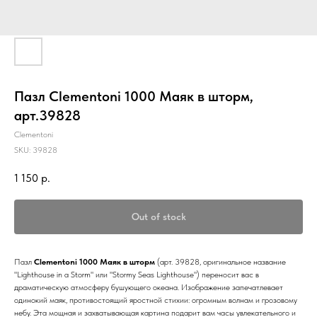
Пазл Clementoni 1000 Маяк в шторм,
арт.39828
Clementoni
SKU:
39828
1 150
р.
Out of stock
Пазл
Clementoni 1000 Маяк в шторм
(арт. 39828, оригинальное название
"Lighthouse in a Storm" или "Stormy Seas Lighthouse") переносит вас в
драматическую атмосферу бушующего океана. Изображение запечатлевает
одинокий маяк, противостоящий яростной стихии: огромным волнам и грозовому
небу. Эта мощная и захватывающая картина подарит вам часы увлекательного и