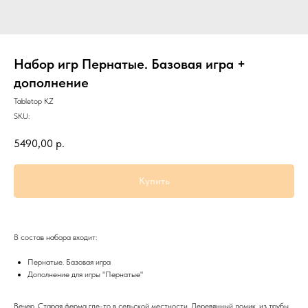
Набор игр Пернатые. Базовая игра +
дополнение
Tabletop KZ
SKU:
5490,00
р.
Купить
В состав набора входит:
Пернатые. Базовая игра
Дополнение для игры "Пернатые"
Вечер. Старая ферма где-то в сельской местности. Деревянный домик, из трубы