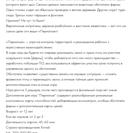
которого валит дым. Своими делами занимаются животные-обитатели фермы.
Одни птички сидят на обвисших проводах и ветках деревьев. Другие снуют туда-
сюда. Третьи моют пёрышки в фонтане.
Идиллия? Не тут-то было!
Вероломные интриганы, дерзкие разбойники и жестокие захватчики — вот кто на
самом деле эти ваши «Пернатые»!
«Пернатые» — игра на контроль территорий и размещение рабочих с
агрессивным взаимодействием.
В ходе игры вы будете по очереди размещать своих и чужих птиц на участках
модульного поля (фермы), чтобы добиваться того или иного преимущества —
заработать побольше ПО, воспользоваться эффектом участка и/или получить в
управление одного из обитателей.
Обитатели позволяют существенно влиять на игровую ситуацию — сгонять
вражеских птиц и перемещать своих, а личные тайные цели приносят
дополнительные очки в конце игры.
Игра длится 5 раундов, после чего производится финальный подсчёт очков.
Дополнение для игры "Пернатые" содержит разнообразные уникальные
компоненты: карты способностей, добавляющие асимметрии, особые обитатели
фермы и дополнительные карты целей.
Возраст: от 12 лет
Кол-во игроков: от 2 до 5
Длительность партии: 45-60 мин
Страна производителя: Китай
lwh: 300x300x80 mm