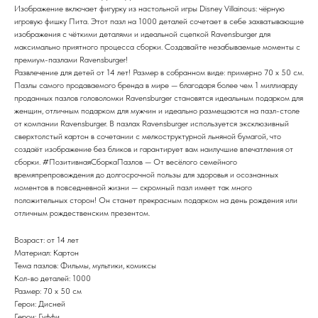
Изображение включает фигурку из настольной игры Disney Villainous: чёрную
игровую фишку Пита. Этот пазл на 1000 деталей сочетает в себе захватывающие
изображения с чёткими деталями и идеальной сцепкой Ravensburger для
максимально приятного процесса сборки. Создавайте незабываемые моменты с
премиум-пазлами Ravensburger!
Развлечение для детей от 14 лет! Размер в собранном виде: примерно 70 x 50 см.
Пазлы самого продаваемого бренда в мире — благодаря более чем 1 миллиарду
проданных пазлов головоломки Ravensburger становятся идеальным подарком для
женщин, отличным подарком для мужчин и идеально размещаются на пазл-столе
от компании Ravensburger. В пазлах Ravensburger используется эксклюзивный
сверхтолстый картон в сочетании с мелкоструктурной льняной бумагой, что
создаёт изображение без бликов и гарантирует вам наилучшие впечатления от
сборки. #ПозитивнаяСборкаПазлов — От весёлого семейного
времяпрепровождения до долгосрочной пользы для здоровья и осознанных
моментов в повседневной жизни — скромный пазл имеет так много
положительных сторон! Он станет прекрасным подарком на день рождения или
отличным рождественским презентом.
Возраст: от 14 лет
Материал: Картон
Тема пазлов: Фильмы, мультики, комиксы
Кол-во деталей: 1000
Размер: 70 x 50 см
Герои: Дисней
Герои: Гуффи