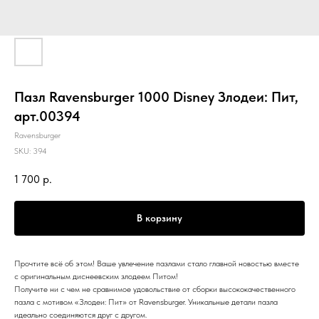
Пазл Ravensburger 1000 Disney Злодеи: Пит,
арт.00394
Ravensburger
SKU:
394
1 700
р.
В корзину
Прочтите всё об этом! Ваше увлечение пазлами стало главной новостью вместе
с оригинальным диснеевским злодеем Питом!
Получите ни с чем не сравнимое удовольствие от сборки высококачественного
пазла с мотивом «Злодеи: Пит» от Ravensburger. Уникальные детали пазла
идеально соединяются друг с другом.