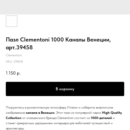
Пазл Clementoni 1000 Каналы Венеции,
арт.39458
Clementoni
SKU:
39458
1 150
р.
В корзину
Погрузитесь в романтическую атмосферу Италии и соберите живописное
изображение
канала в Венеции
. Этот пазл из популярной серии
High Quality
Collection
от итальянского бренда Clementoni состоит из
1000 деталей
и
станет прекрасным украшением интерьера для любителей путешествий и
архитектуры.