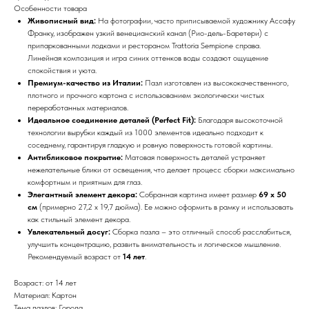
Особенности товара
Живописный вид:
На фотографии, часто приписываемой художнику Ассафу
Франку, изображен узкий венецианский канал (Рио-дель-Баретери) с
припаркованными лодками и рестораном Trattoria Sempione справа.
Линейная композиция и игра синих оттенков воды создают ощущение
спокойствия и уюта.
Премиум-качество из Италии:
Пазл изготовлен из высококачественного,
плотного и прочного картона с использованием экологически чистых
переработанных материалов.
Идеальное соединение деталей (Perfect Fit):
Благодаря высокоточной
технологии вырубки каждый из 1000 элементов идеально подходит к
соседнему, гарантируя гладкую и ровную поверхность готовой картины.
Антибликовое покрытие:
Матовая поверхность деталей устраняет
нежелательные блики от освещения, что делает процесс сборки максимально
комфортным и приятным для глаз.
Элегантный элемент декора:
Собранная картина имеет размер
69 х 50
см
(примерно 27,2 x 19,7 дюйма). Ее можно оформить в рамку и использовать
как стильный элемент декора.
Увлекательный досуг:
Сборка пазла – это отличный способ расслабиться,
улучшить концентрацию, развить внимательность и логическое мышление.
Рекомендуемый возраст от
14 лет
.
Возраст: от 14 лет
Материал: Картон
Тема пазлов: Города