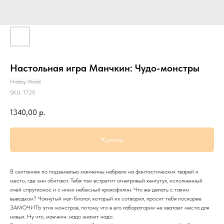
Настольная игра Манчкин: Чудо-монстры
Hobby World
SKU:
1720
1340,00
р.
Купить
В скитаниях по подземелью манчкины набрели на фантастических тварей и
место, где они обитают. Тебя там встретит огнегривый кенгутух, исполненный
очей спрутконос и с ними небесный крокофилин. Что же делать с таким
выводком? Чокнутый маг-биолог, который их сотворил, просит тебя поскорее
ЗАМОЧИТЬ этих монстров, потому что в его лаборатории не хватает места для
новых. Ну что, манчкин: надо значит надо.