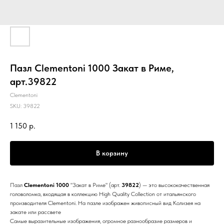
Пазл Clementoni 1000 Закат в Риме,
арт.39822
Clementoni
SKU:
39822
1 150
р.
В корзину
Пазл
Clementoni 1000
"Закат в Риме" (арт.
39822
) — это высококачественная
головоломка, входящая в коллекцию High Quality Collection от итальянского
производителя Clementoni. На пазле изображен живописный вид Колизея на
закате или рассвете
Самые выразительные изображения, огромное разнообразие размеров и