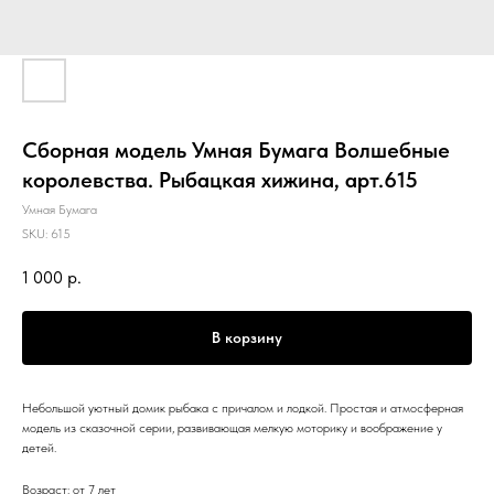
Сборная модель Умная Бумага Волшебные
королевства. Рыбацкая хижина, арт.615
Умная Бумага
SKU:
615
1 000
р.
В корзину
Небольшой уютный домик рыбака с причалом и лодкой. Простая и атмосферная
модель из сказочной серии, развивающая мелкую моторику и воображение у
детей.
Возраст: от 7 лет