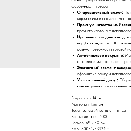
станет прекрасным выбором для л
Особенности товара
Очаровательный сюжет:
На и
корзине или в сельской местно
Премиум-качество из Итали
прочного картона с использов
Идеальное соединение детале
вырубки каждый из 1000 элеме
ровную поверхность готовой к
Антибликовое покрытие:
Мат
от освещения, что делает про
Элегантный элемент декора
оформить в рамку и использова
Увлекательный досуг:
Сборка
концентрацию, развить внимат
Возраст: от 14 лет
Материал: Картон
Тема пазлов: Животные и птицы
Кол-во деталей: 1000
Размер: 69 x 50 см
EAN: 8005125393404