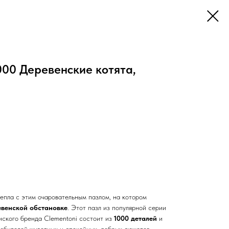
000 Деревенские котята,
тепла с этим очаровательным пазлом, на котором
евенской обстановке
. Этот пазл из популярной серии
нского бренда Clementoni состоит из
1000 деталей
и