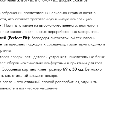
юбителей животных и спокойных, добрых сюжетов.
зображении представлены несколько игривых котят в
сти, что создает трогательную и милую композицию.
и:
Пазл изготовлен из высококачественного, плотного и
анием экологически чистых переработанных материалов.
й (Perfect Fit):
Благодаря высокоточной технологии
нтов идеально подходит к соседнему, гарантируя гладкую и
артины.
овая поверхность деталей устраняет нежелательные блики
цесс сборки максимально комфортным и приятным для глаз.
:
Собранная картина имеет размер
69 х 50 см
. Ее можно
ть как стильный элемент декора.
 пазла – это отличный способ расслабиться, улучшить
ельность и логическое мышление.