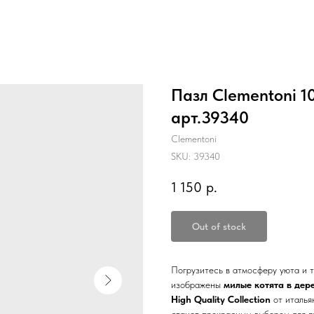
Пазл Clementoni 1
арт.39340
Clementoni
SKU:
39340
1 150
р.
Out of stock
Погрузитесь в атмосферу уюта и 
изображены
милые котята в дер
High Quality Collection
от италья