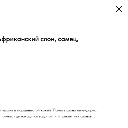
Африканский слон, самец,
и ушами и морщинистой кожей. Память слона легендарна:
помнит, где находятся водопои, или узнаёт тех слонов, с