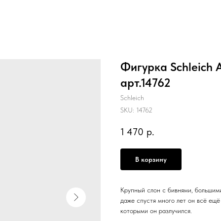
Фигурка Schleich 
арт.14762
Schleich
SKU:
14762
1 470
р.
В корзину
Крупный слон с бивнями, большим
даже спустя много лет он всё ещё 
которыми он разлучился.