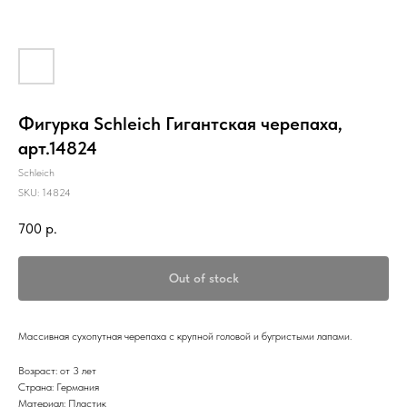
Фигурка Schleich Гигантская черепаха,
арт.14824
Schleich
SKU:
14824
700
р.
Out of stock
Массивная сухопутная черепаха с крупной головой и бугристыми лапами.
Возраст: от 3 лет
Страна: Германия
Материал: Пластик