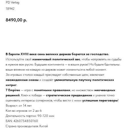
PD Verlag
18942
8490,00
р.
Купить
В Европе XVIII века семь великих держав борются за господство.
Используйте свой
изменчивый политический вес
, чтобы направлять их судьбы
в нужное вам русло. Будущее континента — в ваших руках! Но будьте бдительны:
ваше влияние на каждую из держав может измениться в любой момент.
За игровым столом каждый преследует собственные цели, заключает
неожиданные союзы
и создаёт
увлекательную паутину политических
интриг
.
7 Empires
— игра с
понятными правилами
, но множеством
неочевидных
решений
. Ключ к победе —
стратегическое предвидение
и умение точно
оценивать интересы соперников, чтобы вести с ними
успешные переговоры
!
Возраст: от 14 лет
Кол-во игроков: от 2 до 6
Длительность партии: 90-120 мин
EAN: 4260754850160
Страна производителя: Китай