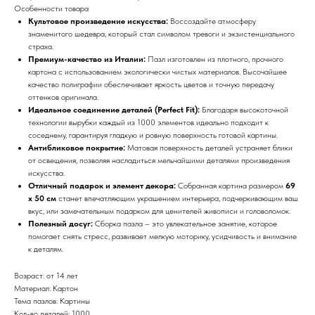
Особенности товара
Культовое произведение искусства:
Воссоздайте атмосферу
знаменитого шедевра, который стал символом тревоги и экзистенциального
страха.
Премиум-качество из Италии:
Пазл изготовлен из плотного, прочного
картона с использованием экологически чистых материалов. Высочайшее
качество полиграфии обеспечивает яркость цветов и точную передачу
оттенков оригинала.
Идеальное соединение деталей (Perfect Fit):
Благодаря высокоточной
технологии вырубки каждый из 1000 элементов идеально подходит к
соседнему, гарантируя гладкую и ровную поверхность готовой картины.
Антибликовое покрытие:
Матовая поверхность деталей устраняет блики
от освещения, позволяя насладиться мельчайшими деталями произведения
искусства.
Отличный подарок и элемент декора:
Собранная картина размером
69
х 50 см
станет впечатляющим украшением интерьера, подчеркивающим ваш
вкус, или замечательным подарком для ценителей живописи и головоломок.
Полезный досуг:
Сборка пазла – это увлекательное занятие, которое
помогает снять стресс, развивает мелкую моторику, усидчивость и внимание
к деталям.
Возраст: от 14 лет
Материал: Картон
Тема пазлов: Картины
Кол-во деталей: 1000