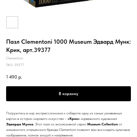
Пазл Clementoni 1000 Museum Эдвард Мунк:
Крик, арт.39377
Clementoni
SKU:
39377
1 490
р.
В корзину
Погрузитесь в мир экспрессионизма и соберите одну из самых узнаваемых
картин в истории мирового искусства –
«Крик»
норвежского художника
Эдварда Мунка
. Этот пазл из эксклюзивной серии
Museum Collection
от
знаменитого итальянского бренда Clementoni позволит вам воссоздать культовое
изображение, полное эмоций и напряжения.