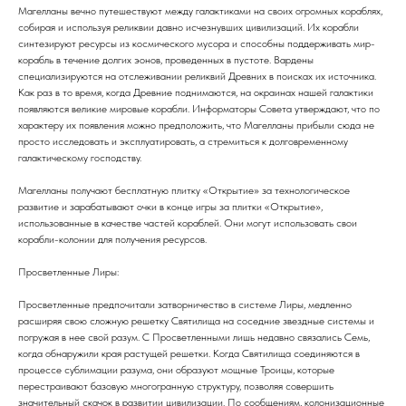
Магелланы вечно путешествуют между галактиками на своих огромных кораблях,
собирая и используя реликвии давно исчезнувших цивилизаций. Их корабли
синтезируют ресурсы из космического мусора и способны поддерживать мир-
корабль в течение долгих эонов, проведенных в пустоте. Вардены
специализируются на отслеживании реликвий Древних в поисках их источника.
Как раз в то время, когда Древние поднимаются, на окраинах нашей галактики
появляются великие мировые корабли. Информаторы Совета утверждают, что по
характеру их появления можно предположить, что Магелланы прибыли сюда не
просто исследовать и эксплуатировать, а стремиться к долговременному
галактическому господству.
Магелланы получают бесплатную плитку «Открытие» за технологическое
развитие и зарабатывают очки в конце игры за плитки «Открытие»,
использованные в качестве частей кораблей. Они могут использовать свои
корабли-колонии для получения ресурсов.
Просветленные Лиры:
Просветленные предпочитали затворничество в системе Лиры, медленно
расширяя свою сложную решетку Святилища на соседние звездные системы и
погружая в нее свой разум. С Просветленными лишь недавно связались Семь,
когда обнаружили края растущей решетки. Когда Святилища соединяются в
процессе сублимации разума, они образуют мощные Троицы, которые
перестраивают базовую многогранную структуру, позволяя совершить
значительный скачок в развитии цивилизации. По сообщениям, колонизационные