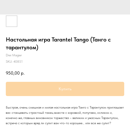
Настольная игра Tarantel Tango (Танго с
тарантулом)
Drei Magier
SKU:
40851
950,00
р.
Купить
Быстрая, очень смешная и милая настольная игра Танго с Тарантулом приглашает
вас станцевать страстный танец вместе с коровкой, попугаем, осликом и,
конечно же, главным виновником торжества – великим и ужасным Тарантулом,
встреча с которым вряд ли сулит вам что-то хорошее… или все же сулит?