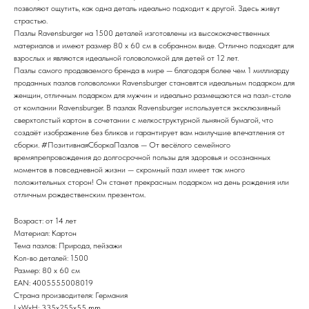
позволяют ощутить, как одна деталь идеально подходит к другой. Здесь живут
страстью.
Пазлы Ravensburger на 1500 деталей изготовлены из высококачественных
материалов и имеют размер 80 x 60 см в собранном виде. Отлично подходят для
взрослых и являются идеальной головоломкой для детей от 12 лет.
Пазлы самого продаваемого бренда в мире — благодаря более чем 1 миллиарду
проданных пазлов головоломки Ravensburger становятся идеальным подарком для
женщин, отличным подарком для мужчин и идеально размещаются на пазл-столе
от компании Ravensburger. В пазлах Ravensburger используется эксклюзивный
сверхтолстый картон в сочетании с мелкоструктурной льняной бумагой, что
создаёт изображение без бликов и гарантирует вам наилучшие впечатления от
сборки. #ПозитивнаяСборкаПазлов — От весёлого семейного
времяпрепровождения до долгосрочной пользы для здоровья и осознанных
моментов в повседневной жизни — скромный пазл имеет так много
положительных сторон! Он станет прекрасным подарком на день рождения или
отличным рождественским презентом.
Возраст: от 14 лет
Материал: Картон
Тема пазлов: Природа, пейзажи
Кол-во деталей: 1500
Размер: 80 x 60 см
EAN: 4005555008019
Страна производителя: Германия
LxWxH: 335x255x55 mm