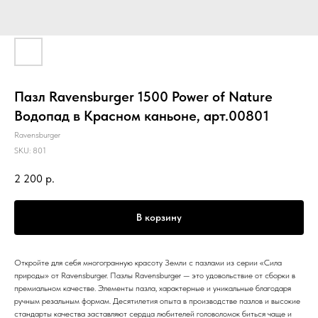
Пазл Ravensburger 1500 Power of Nature
Водопад в Красном каньоне, арт.00801
Ravensburger
SKU:
801
2 200
р.
В корзину
Откройте для себя многогранную красоту Земли с пазлами из серии «Сила
природы» от Ravensburger. Пазлы Ravensburger — это удовольствие от сборки в
премиальном качестве. Элементы пазла, характерные и уникальные благодаря
ручным резальным формам. Десятилетия опыта в производстве пазлов и высокие
стандарты качества заставляют сердца любителей головоломок биться чаще и