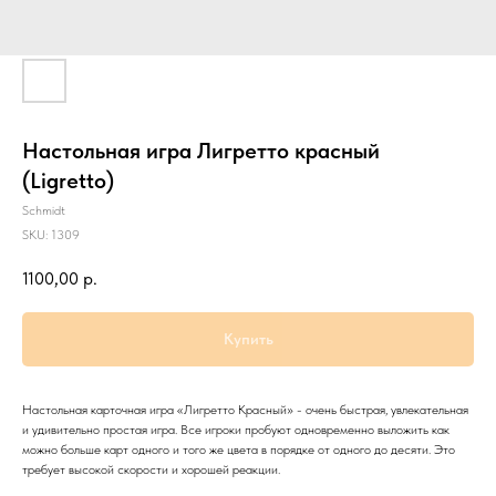
Настольная игра Лигретто красный
(Ligretto)
Schmidt
SKU:
1309
1100,00
р.
Купить
Настольная карточная игра «Лигретто Красный» - очень быстрая, увлекательная
и удивительно простая игра. Все игроки пробуют одновременно выложить как
можно больше карт одного и того же цвета в порядке от одного до десяти. Это
требует высокой скорости и хорошей реакции.