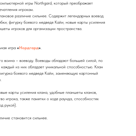
компьютерной игры Northgard, который преображает
ечатления игрокам.
лановое различие сильнее. Содержит легендарных воевод
обки; фигурку боевого медведя Кайи; новые карты усиления
ншеты игроков для организации пространства.
ьная игра
«
Нордгард
»
.
го воина – воеводу. Воеводы обладают большей силой, по
 каждый из них обладает уникальной способностью. Клан
фигурка боевого медведя Кайи, заменяющую картонный
.
овые карты усиления клана, удобные планшеты кланов,
о игрока, также памятки о ходе раунда, способностях
д рукой).
личие становится сильнее.