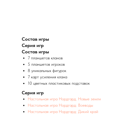
Состав игры
Серия игр
Состав игры
7 планшетов кланов
5 планшетов игроков
8 уникальных фигурок
7 карт усиления клана
10 цветных пластиковых подставок
Серия игр
Настольная игра Нордгард. Новые земли
Настольная игра Нордгард: Воеводы
Настольная игра Нордгард: Дикий край