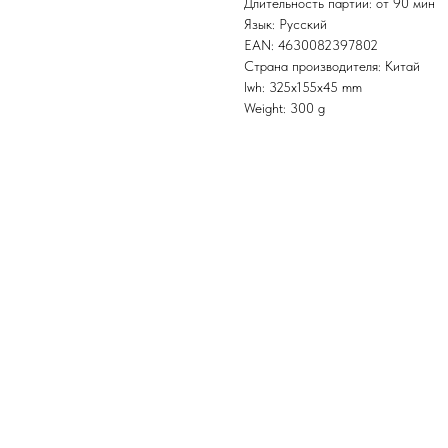
Длительность партии: от 90 мин
Язык: Русский
EAN: 4630082397802
Страна производителя: Китай
lwh: 325x155x45 mm
Weight: 300 g