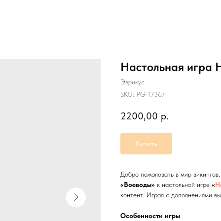
Настольная игра 
Эврикус
SKU:
PG-17367
2200,00
р.
Купить
Добро пожаловать в мир викингов,
«Воеводы»
к настольной игре
«
Н
контент. Играя с дополнениями вы
Особенности игры